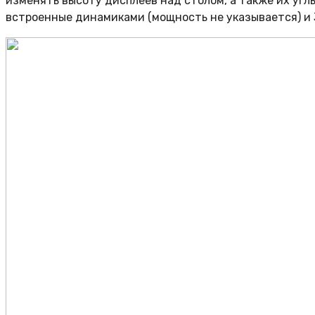
изменять высоту дисплеев над столом, а также их углы
встроенные динамиками (мощность не указывается) и 