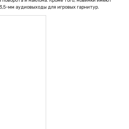
 поворота и наклона. Кроме того, новинки имеют
3,5-мм аудиовыходы для игровых гарнитур.