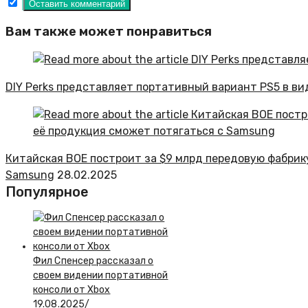
Вам также может понравиться
DIY Perks представляет портативный вариант PS5 в в
Китайская BOE построит за $9 млрд передовую фабрик
Samsung
28.02.2025
Популярное
Фил Спенсер рассказал о
своем видении портативной
консоли от Xbox
19.08.2025
/