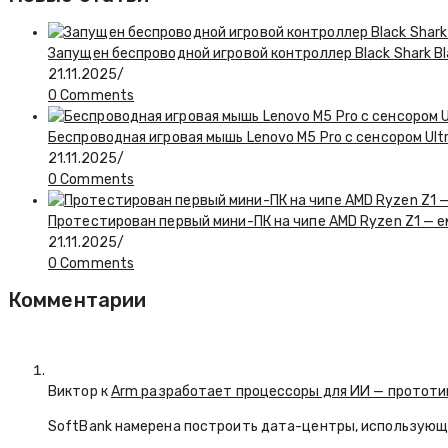
Запущен беспроводной игровой контроллер Black Shark Bl
21.11.2025
/
0 Comments
Беспроводная игровая мышь Lenovo M5 Pro с сенсором Ul
21.11.2025
/
0 Comments
Протестирован первый мини-ПК на чипе AMD Ryzen Z1 — 
21.11.2025
/
0 Comments
Комментарии
Виктор к
Arm разработает процессоры для ИИ — прототип
SoftBank намерена построить дата-центры, использующие